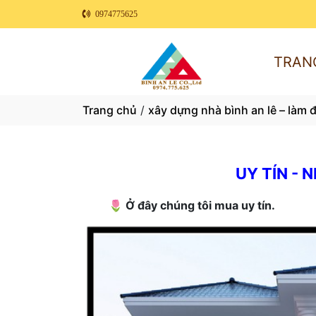
0974775625
TRAN
Trang chủ
/
xây dựng nhà bình an lê – làm 
UY TÍN - 
🌷 Ở đây chúng tôi mua uy tín.