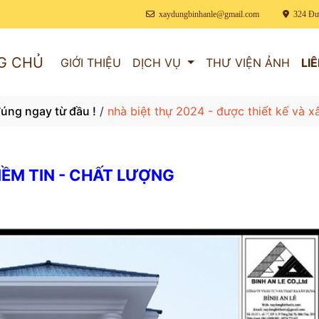
xaydungbinhanle@gmail.com
324 Đư
G CHỦ
GIỚI THIỆU
DỊCH VỤ
THƯ VIỆN ẢNH
LI
đúng ngay từ đầu !
/
nhà biệt thự 2024 - được thiết kế và xâ
NIỀM TIN - CHẤT LƯỢNG