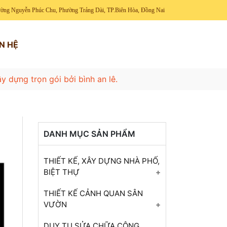
ờng Nguyễn Phúc Chu, Phường Trảng Dài, TP.Biên Hòa, Đồng Nai
ÊN HỆ
y dựng trọn gói bởi bình an lê.
DANH MỤC SẢN PHẨM
THIẾT KẾ, XÂY DỰNG NHÀ PHỐ,
BIỆT THỰ
Thiết kế nội thất phòng ăn
THIẾT KẾ CẢNH QUAN SÂN
VƯỜN
Thiết kế nội thất nhà bếp
Tiểu cảnh sân vườn nhà phố
DUY TU SỬA CHỮA CÔNG