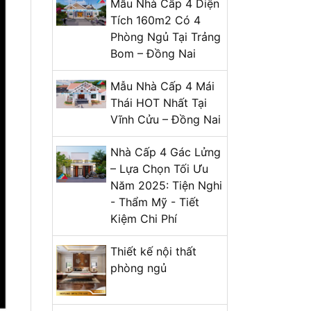
Mẫu Nhà Cấp 4 Diện
Bình Dương
Tích 160m2 Có 4
Thiết Kế Thi Công Biệt Thự
Phòng Ngủ Tại Trảng
3 Tầng Cổ Điển 350m2 Tại
Bom – Đồng Nai
Biên Hoà.
Mẫu Nhà Cấp 4 Mái
Thiết kế biệt thự tân cổ
Thái HOT Nhất Tại
điển 3 tầng anh Sơn Hố Nai
Vĩnh Cửu – Đồng Nai
Biên Hòa
Nhà Cấp 4 Gác Lửng
Khám phá những mẫu biệt
– Lựa Chọn Tối Ưu
thự mini 3 tầng đẹp năm
Năm 2025: Tiện Nghi
2024
- Thẩm Mỹ - Tiết
+ Mở nhóm...
Kiệm Chi Phí
Thiết kế nội thất
phòng ngủ